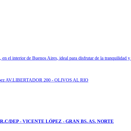
el interior de Buenos Aires, ideal para disfrutar de la tranquilidad y l
R.C/DEP - VICENTE LÓPEZ - GRAN BS. AS. NORTE