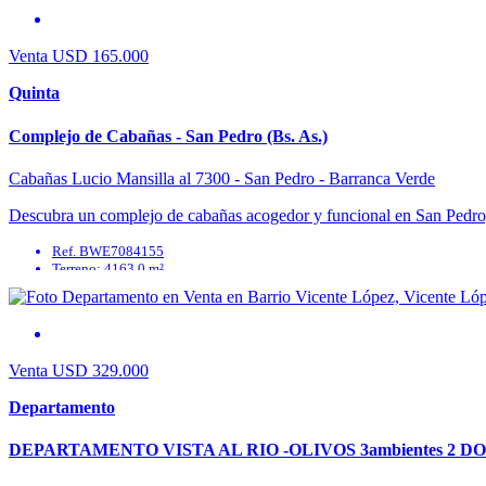
Antigüedad: 5
Superficie cubierta: 220.0 m²
Venta
USD 165.000
Quinta
Complejo de Cabañas - San Pedro (Bs. As.)
Cabañas Lucio Mansilla al 7300 - San Pedro - Barranca Verde
Descubra un complejo de cabañas acogedor y funcional en San Pedro, en 
Ref. BWE7084155
Terreno: 4163.0 m²
Dormitorios: 6
Baños: 6
Antigüedad: 5
Superficie cubierta: 300.0 m²
Venta
USD 329.000
Departamento
DEPARTAMENTO VISTA AL RIO -OLIVOS 3ambientes 2 DO