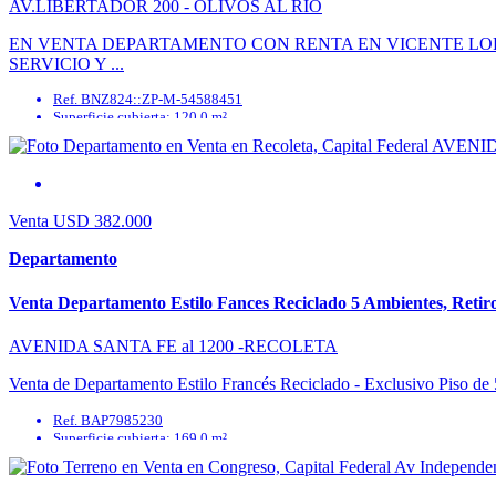
AV.LIBERTADOR 200 - OLIVOS AL RIO
EN VENTA DEPARTAMENTO CON RENTA EN VICENTE LOPE
SERVICIO Y ...
Ref. BNZ824::ZP-M-54588451
Superficie cubierta: 120.0 m²
Ambientes: 3
Superficie semicubierta: 0.0 m²
Total construido: 120.0 m²
Dormitorios: 2
Venta
USD 382.000
Departamento
Venta Departamento Estilo Fances Reciclado 5 Ambientes, Retiro
AVENIDA SANTA FE al 1200 -RECOLETA
Venta de Departamento Estilo Francés Reciclado - Exclusivo Piso de 5
Ref. BAP7985230
Superficie cubierta: 169.0 m²
Ambientes: 5
Superficie semicubierta: 10.0 m²
Total construido: 169.0 m²