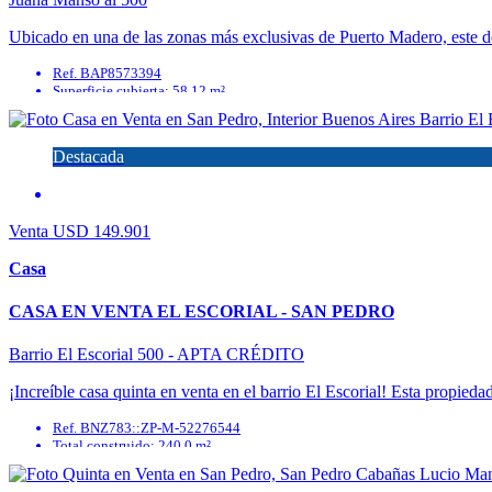
Ubicado en una de las zonas más exclusivas de Puerto Madero, este de
Ref. BAP8573394
Superficie cubierta: 58.12 m²
Ambientes: 2
Superficie semicubierta: 2.12 m²
Total construido: 60.24 m²
Destacada
Dormitorios: 1
Venta
USD 149.901
Casa
CASA EN VENTA EL ESCORIAL - SAN PEDRO
Barrio El Escorial 500 - APTA CRÉDITO
¡Increíble casa quinta en venta en el barrio El Escorial! Esta propied
Ref. BNZ783::ZP-M-52276544
Total construido: 240.0 m²
Dormitorios: 2
Baños: 2