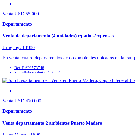
Venta
USD 55.000
Departamento
Venta de departamento (4 unidades) c/patio s/expensas
Uruguay al 1900
En venta: cuatro departamentos de dos ambientes ubicados en la tranq
Ref. BAP8573748
Superficie cubierta: 45.0 m²
Ambientes: 4
Superficie semicubierta: 0.0 m²
Total construido: 0.0 m²
Dormitorios: 4
Venta
USD 470.000
Departamento
Venta departamento 2 ambientes Puerto Madero
Juana Manso al 500