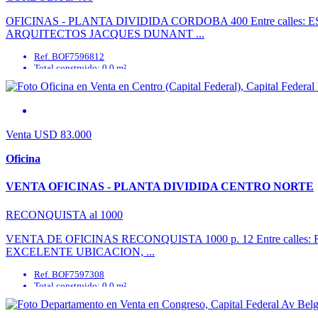
OFICINAS - PLANTA DIVIDIDA CORDOBA 400 Entre call
ARQUITECTOS JACQUES DUNANT ...
Ref. BOF7596812
Total construido: 0.0 m²
Baños: 1
Superficie cubierta: 89.53 m²
Disposición: Frente
Expensas: 170000
Venta
USD 83.000
Oficina
VENTA OFICINAS - PLANTA DIVIDIDA CENTRO NORTE
RECONQUISTA al 1000
VENTA DE OFICINAS RECONQUISTA 1000 p. 12 Entre cal
EXCELENTE UBICACION, ...
Ref. BOF7597308
Total construido: 0.0 m²
Baños: 0
Superficie cubierta: 75.0 m²