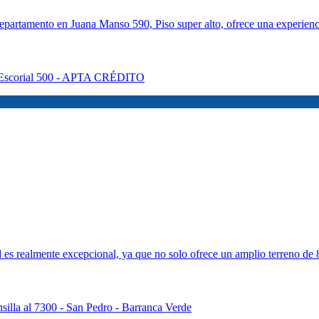
partamento en Juana Manso 590, Piso super alto, ofrece una experienci
ad es realmente excepcional, ya que no solo ofrece un amplio terreno de 8